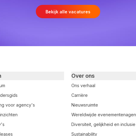
Bekijk alle vacatures
n
Over ons
rum
Ons verhaal
dersgids
Carrière
ring voor agency's
Nieuwsruimte
inzichten
Wereldwijde evenementenage
y's
Diversiteit, gelijkheid en inclusie
leases
Sustainability