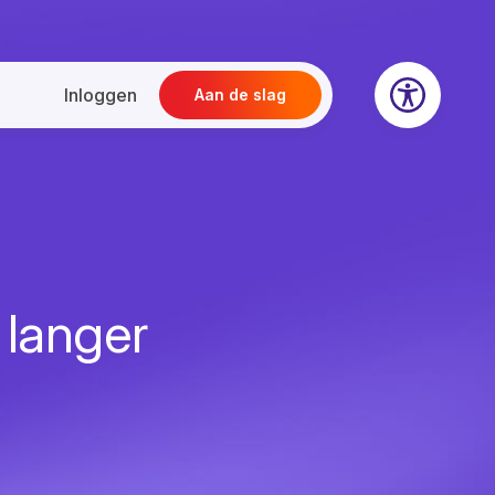
Inloggen
Aan de slag
t langer