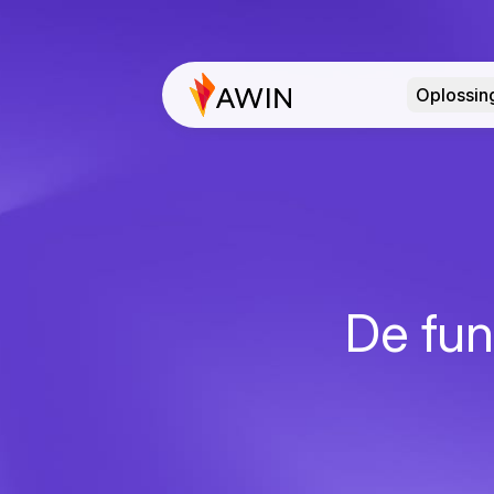
Oplossin
De func