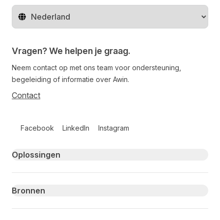
Regio wijzigen
Vragen? We helpen je graag.
Neem contact op met ons team voor ondersteuning,
begeleiding of informatie over Awin.
Contact
Follow us on social media
Facebook
LinkedIn
Instagram
Primary footer navigation
Oplossingen
Bronnen