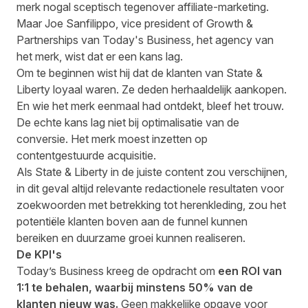
merk nogal sceptisch tegenover affiliate-marketing.
Maar
Joe Sanfilippo
, vice president of Growth &
Partnerships van Today's Business, het agency van
het merk, wist dat er een kans lag.
Om te beginnen wist hij dat de klanten van State &
Liberty loyaal waren. Ze deden herhaaldelijk aankopen.
En wie het merk eenmaal had ontdekt, bleef het trouw.
De echte kans lag niet bij optimalisatie van de
conversie. Het merk moest inzetten op
contentgestuurde acquisitie.
Als State & Liberty in de juiste content zou verschijnen,
in dit geval altijd relevante redactionele resultaten voor
zoekwoorden met betrekking tot herenkleding, zou het
potentiële klanten boven aan de funnel kunnen
bereiken en duurzame groei kunnen realiseren.
De KPI's
Today’s Business kreeg de opdracht om
een ROI van
1:1 te behalen, waarbij minstens 50% van de
klanten nieuw was.
Geen makkelijke opgave voor