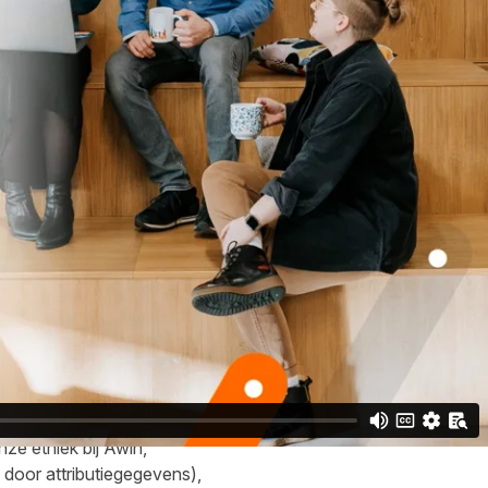
irect touch'. Dit
oop en inkomsten kreeg
t aanzienlijk van UA omdat
erd met een deel van de
ctievelijk touchpoint wordt
nderen. Publishers die
gen, maar degenen die bij de
en de volledige credits
 op het einde van het
kere en nauwkeurigere
e ethiek bij Awin,
door attributiegegevens),