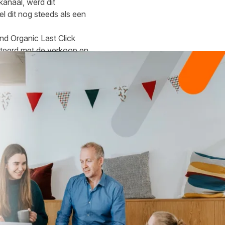
anaal, werd dit
l dit nog steeds als een
nd Organic Last Click
diteerd met de verkoop en
 het laatste affiliate
aan de vorige klik van een
publishers in GA4 opmerken,