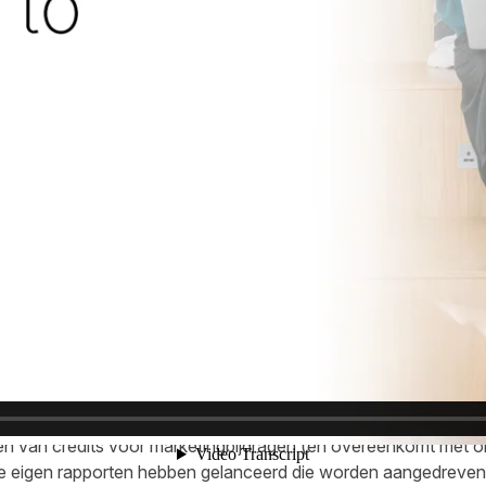
del voor het toekennen van verkopen en inkomsten 'Last non-d
ik, afgezien van een directe klik op de site, 100% van de verk
rd veranderd in een datagestuurd attributiemodel. Dit verschil
ts die betrokken zijn bij de customer journey worden gecredite
et algoritme van Google bepaalt hoeveel krediet aan elk respe
oor sommige publishers, maar heeft een negatieve invloed op a
 verschijnen, krijgen nu credits waar ze dat voorheen niet kre
, delen nu een deel van de verkoop en inkomsten waar ze voorhe
aarom zal een affiliate programma dat voornamelijk gericht is
re totale omzet zien.
en attributiemodel doorgaans wordt beschouwd als een eerlij
 van credits voor marketingbijdragen (en overeenkomt met onz
 eigen rapporten hebben gelanceerd die worden aangedreven 