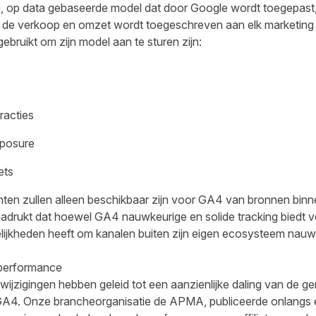
, op data gebaseerde model dat door Google wordt toegepast,
n de verkoop en omzet wordt toegeschreven aan elk marketing
bruikt om zijn model aan te sturen zijn:
racties
xposure
ets
en zullen alleen beschikbaar zijn voor GA4 van bronnen binn
nadrukt dat hoewel GA4 nauwkeurige en solide tracking biedt
lijkheden heeft om kanalen buiten zijn eigen ecosysteem nauwk
 performance
n wijzigingen hebben geleid tot een aanzienlijke daling van de
in GA4. Onze brancheorganisatie de APMA,
publiceerde onlangs