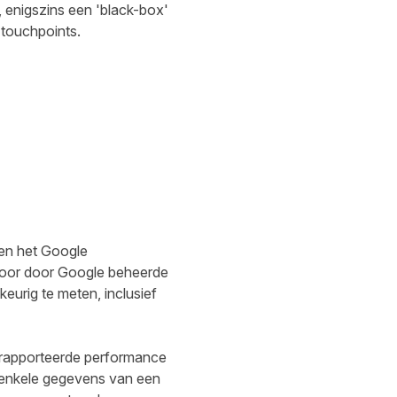
 enigszins een 'black-box'
 touchpoints.
en het Google
 voor door Google beheerde
eurig te meten, inclusief
 gerapporteerde performance
enkele gegevens van een