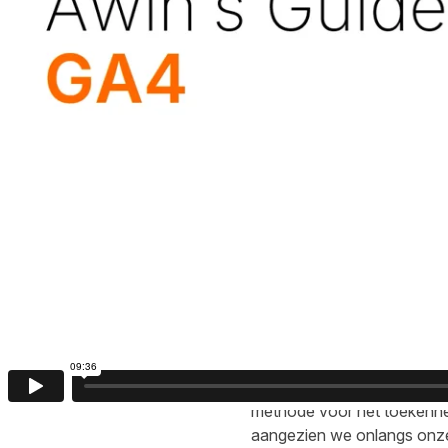
In UA was het standaardmo
betekende dat de laatste kl
toegeschreven.
GA4 heeft dit model standaa
nu alle marketing touchpoin
verkoop en omzet, waarbij h
toegewezen.
Deze wijziging is gunstig v
eerder in het verkoopproces
laatste klik betrokken zijn
zouden hebben ontvangen. D
verkoopproces, nu een lage
Hoewel de overgang naar e
methode voor het toekennen
aangezien we
onlangs
onze