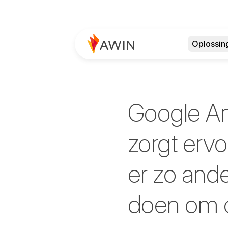
Oplossin
Google An
zorgt ervo
er zo ande
doen om d