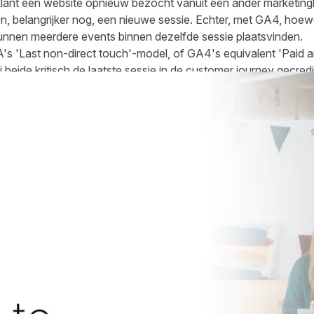
klant een website opnieuw bezocht vanuit een ander marketingk
, belangrijker nog, een nieuwe sessie. Echter, met GA4, hoewe
nnen meerdere events binnen dezelfde sessie plaatsvinden.
s 'Last non-direct touch'-model, of GA4's equivalent 'Paid a
ij beide kritisch de laatste sessie in de customer journey gecre
wijziging in de definitie van een Sessie, wordt binnen GA4 vaak
tste sessie beschouwd. Daardoor wordt de verkoop toegewezen 
at veel affiliate managers een aanzienlijke under-reporting van 
 de last touch leveren, zoals Incentive affiliates.
emodel standaard