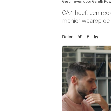
Geschreven door
Gareth Pow
GA4 heeft een ree
manier waarop de 
Delen
Delen op Twitter
Delen op Fa
Delen op