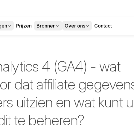
gen
Prijzen
Bronnen
Over ons
Contact
alytics 4 (GA4) - wat
or dat affiliate gegeven
rs uitzien en wat kunt u
it te beheren?