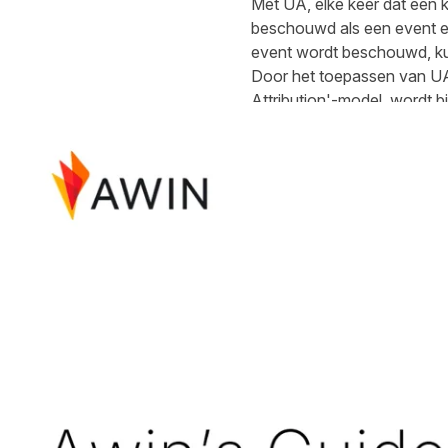
Met UA, elke keer dat een 
beschouwd als een event en
event wordt beschouwd, ku
Door het toepassen van UA'
Attribution'-model, wordt b
omzet.
Als gevolg van deze nieuwe 
touchpoint niet als de laa
Paid or Organic channel.
Dit resulteert in het feit d
vooral van publishers die via
Een datagestuurd attributi