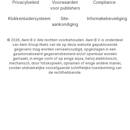
Secondary Footer Navigation
Privacybeleid
Voorwaarden
Compliance
voor publishers
Klokkenluidersysteem
Site-
Informatiebeveiliging
aankondiging
© 2026, Awin B.V. Alle rechten voorbehouden. Awin B.V. is onderdeel
van Awin Group.Niets van de op deze website gepubliceerde
gegevens mag worden verveelvoudigd, opgeslagen in een
geautomatiseerd gegevensbestand en/of openbaar worden
gemaakt, in enige vorm of op enige wijze, hetzij elektronisch,
mechanisch, door fotokopieën, opnamen of enige andere manier,
zonder uitdrukkelijke voorafgaande schriftelijke toestemming van
de rechthebbende.