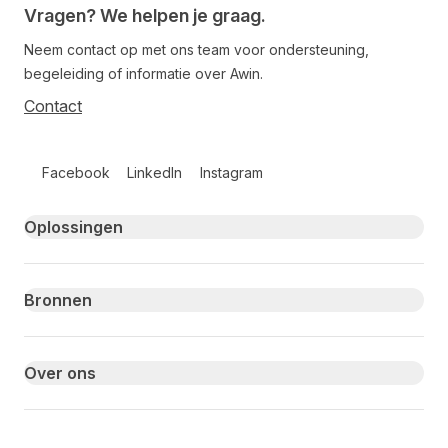
Vragen? We helpen je graag.
Neem contact op met ons team voor ondersteuning,
begeleiding of informatie over Awin.
Contact
Follow us on social media
Facebook
LinkedIn
Instagram
Primary footer navigation
Oplossingen
Bronnen
Over ons