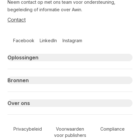
Neem contact op met ons team voor ondersteuning,
begeleiding of informatie over Awin.
Contact
Follow us on social media
Facebook
LinkedIn
Instagram
Primary footer navigation
Oplossingen
Bronnen
Over ons
Secondary Footer Navigation
Privacybeleid
Voorwaarden
Compliance
voor publishers