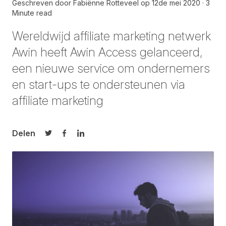
Geschreven door
Fabiënne Rotteveel
op
12de mei 2020
3
Minute read
Wereldwijd affiliate marketing netwerk
Awin heeft Awin Access gelanceerd,
een nieuwe service om ondernemers
en start-ups te ondersteunen via
affiliate marketing
Delen
Delen op Twitter
Delen op Facebook
Delen op LinkedIn