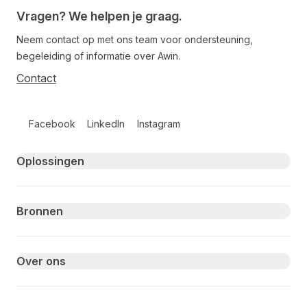
Vragen? We helpen je graag.
Neem contact op met ons team voor ondersteuning,
begeleiding of informatie over Awin.
Contact
Follow us on social media
Facebook
LinkedIn
Instagram
Primary footer navigation
Oplossingen
Bronnen
Over ons