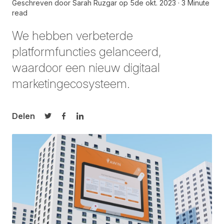
Geschreven door
Sarah Ruzgar
op
5de okt. 2023
3 Minute
read
We hebben verbeterde
platformfuncties gelanceerd,
waardoor een nieuw digitaal
marketingecosysteem.
Delen
Delen op Twitter
Delen op Facebook
Delen op LinkedIn