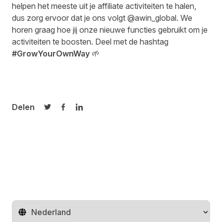
helpen het meeste uit je affiliate activiteiten te halen,
dus zorg ervoor dat je ons volgt
@awin_global
. We
horen graag hoe jij onze nieuwe functies gebruikt om je
activiteiten te boosten. Deel met de hashtag
#GrowYourOwnWay
🌱
Delen
Delen op Twitter
Delen op Facebook
Delen op LinkedIn
Regio wijzigen