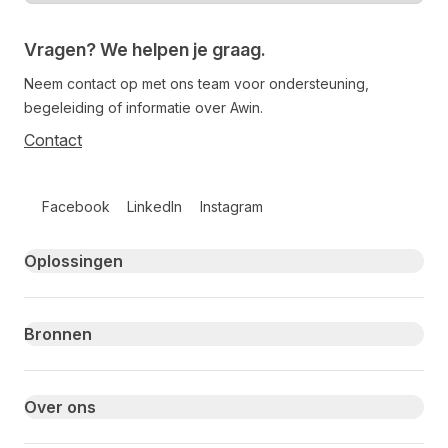
Vragen? We helpen je graag.
Neem contact op met ons team voor ondersteuning,
begeleiding of informatie over Awin.
Contact
Follow us on social media
Facebook
LinkedIn
Instagram
Primary footer navigation
Oplossingen
Bronnen
Over ons