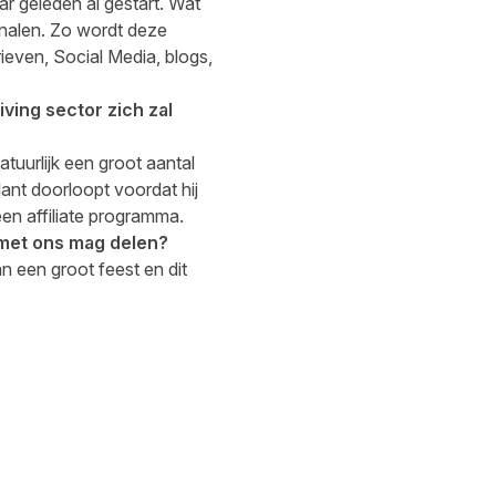
ar geleden al gestart. Wat
analen. Zo wordt deze
even, Social Media, blogs,
iving sector zich zal
tuurlijk een groot aantal
lant doorloopt voordat hij
en affiliate programma.
 met ons mag delen?
n een groot feest en dit