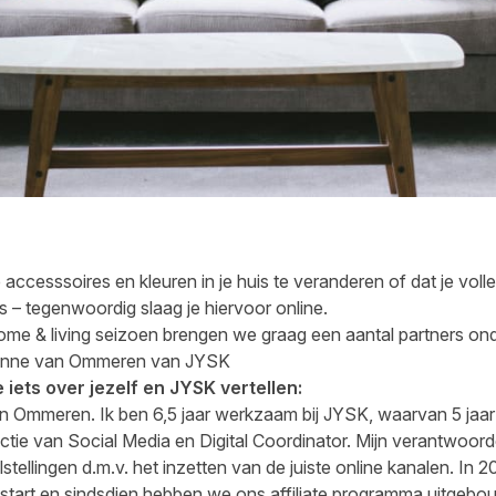
 accesssoires en kleuren in je huis te veranderen of dat je voll
 – tegenwoordig slaag je hiervoor online.
ome & living seizoen brengen we graag een aantal partners o
ianne van Ommeren van JYSK
 iets over jezelf en JYSK vertellen:
an Ommeren. Ik ben 6,5 jaar werkzaam bij JYSK, waarvan 5 ja
nctie van Social Media en Digital Coordinator. Mijn verantwoord
tellingen d.m.v. het inzetten van de juiste online kanalen. In 2
tart en sindsdien hebben we ons affiliate programma uitgebo