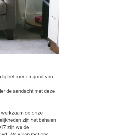
edig het roer omgooit van
nder de aandacht met deze
ar werkzaam op onze
elijkheden zijn het behalen
017 zijn we de
uwd. We willen met ons