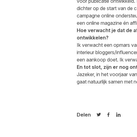
voor publicatie ontwikkeld.
dichter op de start van de
campagne online ondersteu
een online magazine én affi
Hoe verwacht je dat de af
ontwikkelen?
Ik verwacht een opmars van 
interieur bloggers/influence
een aankoop doet. Ik verwac
En tot slot, zijn er nog
Jazeker, in het voorjaar v
gaat natuurlijk samen met 
Delen
Delen op Twitter
Delen op Fa
Delen op