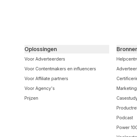
Primary footer navigation
Oplossingen
Bronne
Voor Adverteerders
Helpcent
Voor Contentmakers en influencers
Adverteer
Voor Affiliate partners
Certifice
Voor Agency's
Marketing
Prijzen
Casestud
Productre
Podcast
Power 10