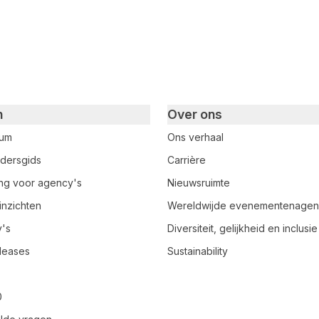
n
Over ons
rum
Ons verhaal
dersgids
Carrière
ring voor agency's
Nieuwsruimte
inzichten
Wereldwijde evenementenage
y's
Diversiteit, gelijkheid en inclusie
leases
Sustainability
0