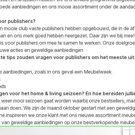
goede aanbiedingen en ons mooie assortiment onder de aandac
oor publishers?
een mooie club vaste publishers hebben opgebouwd, die in de af
aan en ons merk goed hebben neergezet. Daar zijn we blij mee!
is voor publishers om mee te samen te werken. Onze doelgroep
uwe acties en geweldige aanbiedingen
ste tips zouden vragen voor publishers om het meeste uit
ste aanbiedingen, zoals in ons geval een Meubelweek
s
nds
en voor het home & living seizoen? En hoe bereiden jullie
 weer mooi seizoen gaat worden waarbij onze bestsellers, ma
 gaan doen. We zijn de maand oktober gestart met een gewel
ne inspireren we onze klant met ons nieuwe assortiment meu
k van
geweldige aanbiedingen
op onze bestverkopende meubel