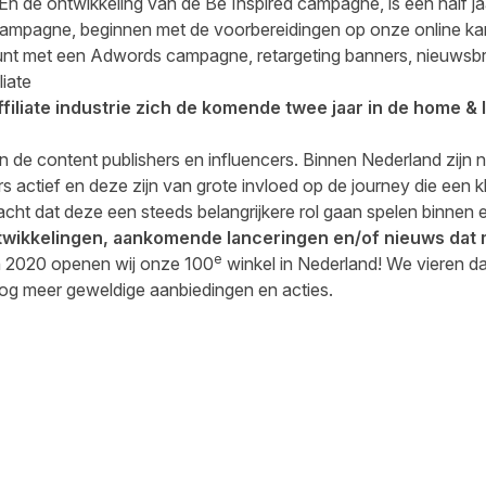
 En de ontwikkeling van de Be Inspired campagne, is een half ja
 campagne, beginnen met de voorbereidingen op onze online k
nt met een Adwords campagne, retargeting banners, nieuwsbri
liate
filiate industrie zich de komende twee jaar in de home & l
de content publishers en influencers. Binnen Nederland zijn na
rs actief en deze zijn van grote invloed op de journey die een k
ht dat deze een steeds belangrijkere rol gaan spelen binnen e
 ontwikkelingen, aankomende lanceringen en/of nieuws dat
e
an 2020 openen wij onze 100
winkel in Nederland! We vieren da
nog meer geweldige aanbiedingen en acties.
cebook
 LinkedIn