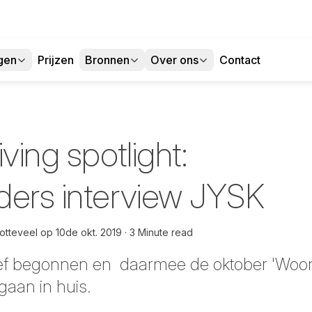
gen
Prijzen
Bronnen
Over ons
Contact
ing spotlight:
ders interview JYSK
otteveel
op
10de okt. 2019
3 Minute read
itief begonnen en daarmee de oktober 'Woo
gaan in huis.