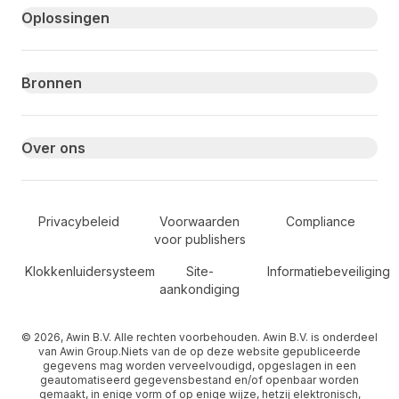
Primary footer navigation
Oplossingen
Bronnen
Over ons
Secondary Footer Navigation
Privacybeleid
Voorwaarden
Compliance
voor publishers
Klokkenluidersysteem
Site-
Informatiebeveiliging
aankondiging
© 2026, Awin B.V. Alle rechten voorbehouden. Awin B.V. is onderdeel
van Awin Group.Niets van de op deze website gepubliceerde
gegevens mag worden verveelvoudigd, opgeslagen in een
geautomatiseerd gegevensbestand en/of openbaar worden
gemaakt, in enige vorm of op enige wijze, hetzij elektronisch,