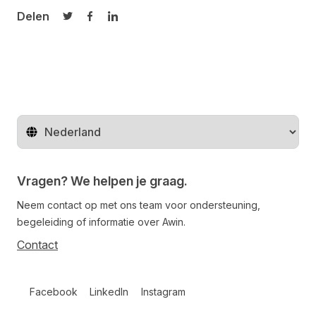
Delen
Delen op Twitter
Delen op Facebook
Delen op LinkedIn
Regio wijzigen
Vragen? We helpen je graag.
Neem contact op met ons team voor ondersteuning,
begeleiding of informatie over Awin.
Contact
Follow us on social media
Facebook
LinkedIn
Instagram