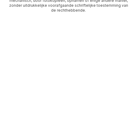
mechanisch, door fotokopieën, opnamen of enige andere manier,
zonder uitdrukkelijke voorafgaande schriftelijke toestemming van
de rechthebbende.