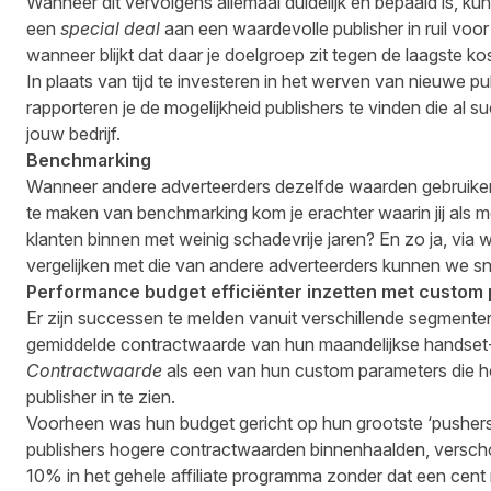
Wanneer dit vervolgens allemaal duidelijk en bepaald is, ku
een
special
deal
aan een waardevolle publisher in ruil voor
wanneer blijkt dat daar je doelgroep zit tegen de laagste ko
In plaats van tijd te investeren in het werven van nieuwe pu
rapporteren je de mogelijkheid publishers te vinden die al s
jouw bedrijf.
Benchmarking
Wanneer andere adverteerders dezelfde waarden gebruiken,
te maken van benchmarking kom je erachter waarin jij als mer
klanten binnen met weinig schadevrije jaren? En zo ja, via
vergelijken met die van andere adverteerders kunnen we sne
Performance budget effici
ë
nter inzetten met custom
Er zijn successen te melden vanuit verschillende segment
gemiddelde contractwaarde van hun maandelijkse handset-
Contractwaarde
als een van hun custom parameters die h
publisher in te zien.
Voorheen was hun budget gericht op hun grootste ‘pushers’
publishers hogere contractwaarden binnenhaalden, versch
10% in het gehele affiliate programma zonder dat een cent