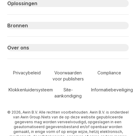
Primary footer navigation
Oplossingen
Bronnen
Over ons
Secondary Footer Navigation
Privacybeleid
Voorwaarden
Compliance
voor publishers
Klokkenluidersysteem
Site-
Informatiebeveiliging
aankondiging
© 2026, Awin B.V. Alle rechten voorbehouden. Awin B.V. is onderdeel
van Awin Group.Niets van de op deze website gepubliceerde
gegevens mag worden verveelvoudigd, opgeslagen in een
geautomatiseerd gegevensbestand en/of openbaar worden
gemaakt, in enige vorm of op enige wijze, hetzij elektronisch,