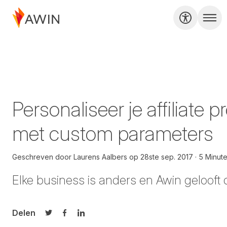
Personaliseer je affiliate
met custom parameters
Geschreven door
Laurens Aalbers
op
28ste sep. 2017
5 Minut
Elke business is anders en Awin gelooft da
Delen
Delen op Twitter
Delen op Facebook
Delen op LinkedIn