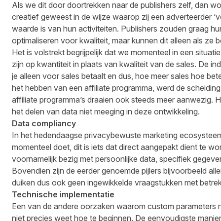
Als we dit door doortrekken naar de publishers zelf, dan wo
creatief geweest in de wijze waarop zij een adverteerder ‘
waarde is van hun activiteiten. Publishers zouden graag hu
optimaliseren voor kwaliteit, maar kunnen dit alleen als ze
Het is volstrekt begrijpelijk dat we momenteel in een situat
zijn op kwantiteit in plaats van kwaliteit van de sales. De ind
je alleen voor sales betaalt en dus, hoe meer sales hoe be
het hebben van een affiliate programma, werd de scheiding 
affiliate programma’s draaien ook steeds meer aanwezig. H
het delen van data niet meeging in deze ontwikkeling.
Data compliancy
In het hedendaagse privacybewuste marketing ecosysteem l
momenteel doet, dit is iets dat direct aangepakt dient t
voornamelijk bezig met persoonlijke data, specifiek gegeve
Bovendien zijn de eerder genoemde pijlers bijvoorbeeld allem
duiken dus ook geen ingewikkelde vraagstukken met betrek
Technische implementatie
Een van de andere oorzaken waarom custom parameters no
niet precies weet hoe te beginnen. De eenvoudigste manier o