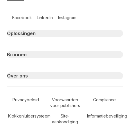
Follow us on social media
Facebook
LinkedIn
Instagram
Primary footer navigation
Oplossingen
Bronnen
Over ons
Secondary Footer Navigation
Privacybeleid
Voorwaarden
Compliance
voor publishers
Klokkenluidersysteem
Site-
Informatiebeveiliging
aankondiging