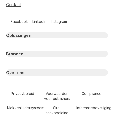
Contact
Follow us on social media
Facebook
LinkedIn
Instagram
Primary footer navigation
Oplossingen
Bronnen
Over ons
Secondary Footer Navigation
Privacybeleid
Voorwaarden
Compliance
voor publishers
Klokkenluidersysteem
Site-
Informatiebeveiliging
aankondiging