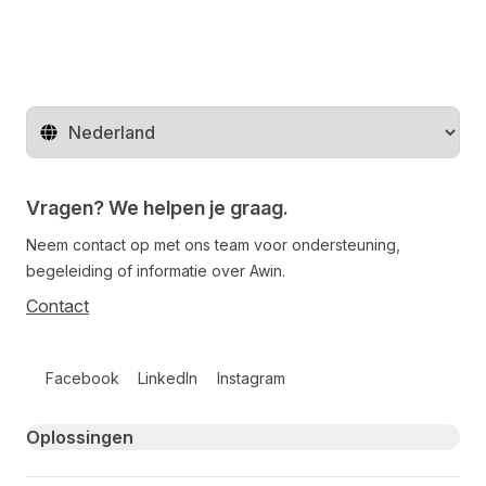
Regio wijzigen
Vragen? We helpen je graag.
Neem contact op met ons team voor ondersteuning,
begeleiding of informatie over Awin.
Contact
Follow us on social media
Facebook
LinkedIn
Instagram
Primary footer navigation
Oplossingen