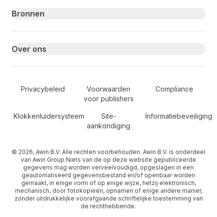
Bronnen
Over ons
Secondary Footer Navigation
Privacybeleid
Voorwaarden
Compliance
voor publishers
Klokkenluidersysteem
Site-
Informatiebeveiliging
aankondiging
© 2026, Awin B.V. Alle rechten voorbehouden. Awin B.V. is onderdeel
van Awin Group.Niets van de op deze website gepubliceerde
gegevens mag worden verveelvoudigd, opgeslagen in een
geautomatiseerd gegevensbestand en/of openbaar worden
gemaakt, in enige vorm of op enige wijze, hetzij elektronisch,
mechanisch, door fotokopieën, opnamen of enige andere manier,
zonder uitdrukkelijke voorafgaande schriftelijke toestemming van
de rechthebbende.