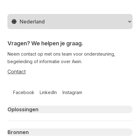
Regio wijzigen
Vragen? We helpen je graag.
Neem contact op met ons team voor ondersteuning,
begeleiding of informatie over Awin.
Contact
Follow us on social media
Facebook
LinkedIn
Instagram
Primary footer navigation
Oplossingen
Bronnen