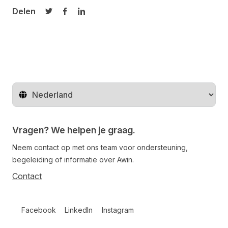
Delen
Delen op Twitter
Delen op Facebook
Delen op LinkedIn
Regio wijzigen
Vragen? We helpen je graag.
Neem contact op met ons team voor ondersteuning,
begeleiding of informatie over Awin.
Contact
Follow us on social media
Facebook
LinkedIn
Instagram