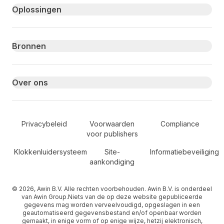
Primary footer navigation
Oplossingen
Bronnen
Over ons
Secondary Footer Navigation
Privacybeleid
Voorwaarden
Compliance
voor publishers
Klokkenluidersysteem
Site-
Informatiebeveiliging
aankondiging
© 2026, Awin B.V. Alle rechten voorbehouden. Awin B.V. is onderdeel
van Awin Group.Niets van de op deze website gepubliceerde
gegevens mag worden verveelvoudigd, opgeslagen in een
geautomatiseerd gegevensbestand en/of openbaar worden
gemaakt, in enige vorm of op enige wijze, hetzij elektronisch,