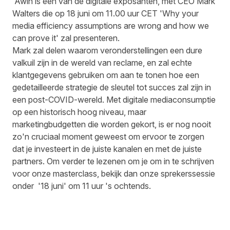
Awin is een van de digitale exposanten, met CEO Mark
Walters die op 18 juni om 11.00 uur CET 'Why your
media efficiency assumptions are wrong and how we
can prove it' zal presenteren.
Mark zal delen waarom veronderstellingen een dure
valkuil zijn in de wereld van reclame, en zal echte
klantgegevens gebruiken om aan te tonen hoe een
gedetailleerde strategie de sleutel tot succes zal zijn in
een post-COVID-wereld. Met digitale mediaconsumptie
op een historisch hoog niveau, maar
marketingbudgetten die worden gekort, is er nog nooit
zo'n cruciaal moment geweest om ervoor te zorgen
dat je investeert in de juiste kanalen en met de juiste
partners. Om verder te lezenen om je om in te schrijven
voor onze masterclass, bekijk dan onze
sprekerssessie
onder '18 juni' om 11 uur 's ochtends.