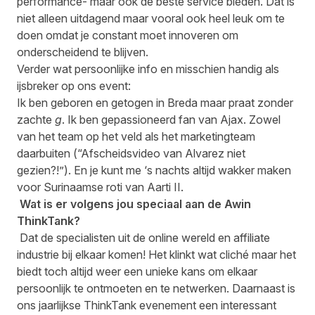
performance- maar ook de beste service bieden. Dat is
niet alleen uitdagend maar vooral ook heel leuk om te
doen omdat je constant moet innoveren om
onderscheidend te blijven.
Verder wat persoonlijke info en misschien handig als
ijsbreker op ons event:
Ik ben geboren en getogen in Breda maar praat zonder
zachte
g
. Ik ben gepassioneerd fan van Ajax. Zowel
van het team op het veld als het marketingteam
daarbuiten (“Afscheidsvideo van Alvarez niet
gezien?!”). En je kunt me ‘s nachts altijd wakker maken
voor Surinaamse roti van Aarti II.
Wat is er volgens jou speciaal aan de Awin
ThinkTank?
Dat de specialisten uit de online wereld en affiliate
industrie bij elkaar komen! Het klinkt wat cliché maar het
biedt toch altijd weer een unieke kans om elkaar
persoonlijk te ontmoeten en te netwerken. Daarnaast is
ons jaarlijkse ThinkTank evenement een interessant