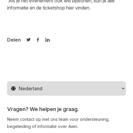
Als je het evenement ook wilt bijwonen, kun je alle
informatie en de
ticketshop
hier vinden.
Delen
Delen op Twitter
Delen op Facebook
Delen op LinkedIn
Regio wijzigen
Vragen? We helpen je graag.
Neem contact op met ons team voor ondersteuning,
begeleiding of informatie over Awin.