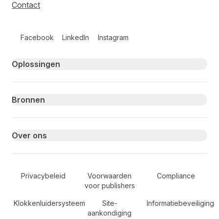
Contact
Follow us on social media
Facebook
LinkedIn
Instagram
Primary footer navigation
Oplossingen
Bronnen
Over ons
Secondary Footer Navigation
Privacybeleid
Voorwaarden
Compliance
voor publishers
Klokkenluidersysteem
Site-
Informatiebeveiliging
aankondiging