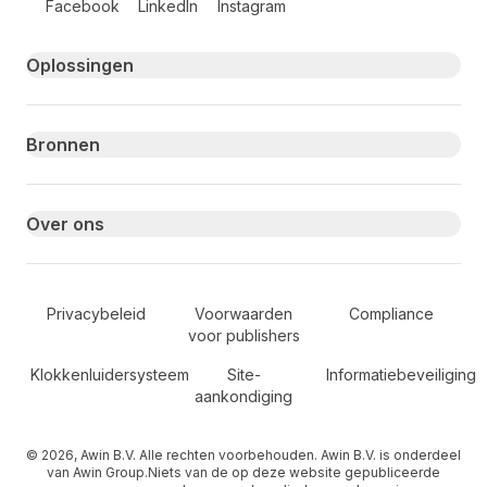
Facebook
LinkedIn
Instagram
Primary footer navigation
Oplossingen
Bronnen
Over ons
Secondary Footer Navigation
Privacybeleid
Voorwaarden
Compliance
voor publishers
Klokkenluidersysteem
Site-
Informatiebeveiliging
aankondiging
© 2026, Awin B.V. Alle rechten voorbehouden. Awin B.V. is onderdeel
van Awin Group.Niets van de op deze website gepubliceerde