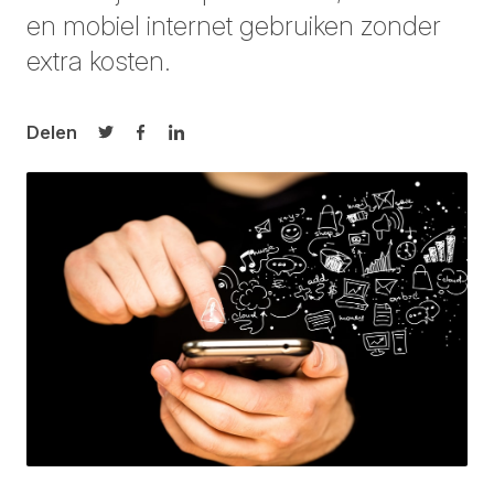
en mobiel internet gebruiken zonder
extra kosten.
Delen
Delen op Twitter
Delen op Facebook
Delen op LinkedIn