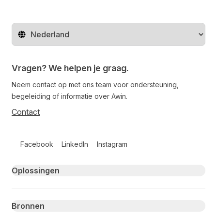
Regio wijzigen
Vragen? We helpen je graag.
Neem contact op met ons team voor ondersteuning,
begeleiding of informatie over Awin.
Contact
Follow us on social media
Facebook
LinkedIn
Instagram
Primary footer navigation
Oplossingen
Bronnen