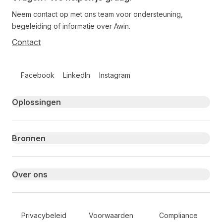
Neem contact op met ons team voor ondersteuning,
begeleiding of informatie over Awin.
Contact
Follow us on social media
Facebook
LinkedIn
Instagram
Primary footer navigation
Oplossingen
Bronnen
Over ons
Secondary Footer Navigation
Privacybeleid
Voorwaarden
Compliance