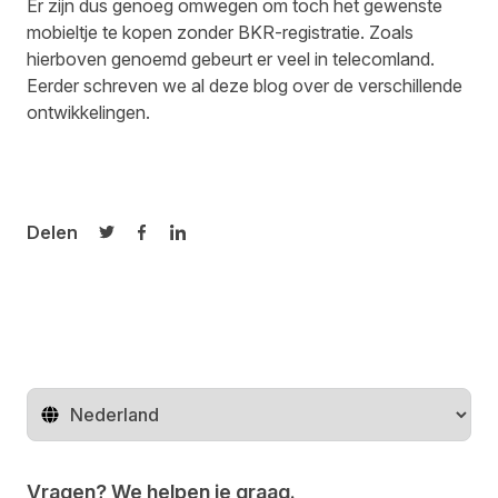
Er zijn dus genoeg omwegen om toch het gewenste
mobieltje te kopen zonder BKR-registratie. Zoals
hierboven genoemd gebeurt er veel in telecomland.
Eerder schreven we al
deze blog
over de verschillende
ontwikkelingen.
Delen
Delen op Twitter
Delen op Facebook
Delen op LinkedIn
Regio wijzigen
Vragen? We helpen je graag.