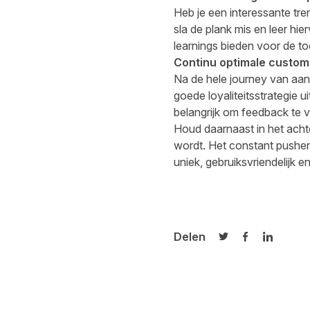
Heb je een interessante tre
sla de plank mis en leer hie
learnings bieden voor de t
Continu optimale custom
Na de hele journey van aan
goede loyaliteitsstrategie 
belangrijk om feedback te v
Houd daarnaast in het acht
wordt. Het constant pushen
uniek, gebruiksvriendelijk e
Delen
Delen op Twitter
Delen op Fa
Delen op