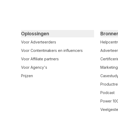
Primary footer navigation
Oplossingen
Bronne
Voor Adverteerders
Helpcent
Voor Contentmakers en influencers
Adverteer
Voor Affiliate partners
Certifice
Voor Agency's
Marketing
Prijzen
Casestud
Productre
Podcast
Power 10
Veelgeste