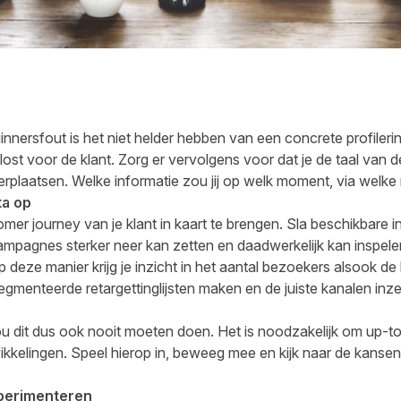
ersfout is het niet helder hebben van een concrete profilering
st voor de klant. Zorg er vervolgens voor dat je de taal van de
rplaatsen. Welke informatie zou jij op welk moment, via welke
ta op
omer journey van je klant in kaart te brengen. Sla beschikbare i
pagnes sterker neer kan zetten en daadwerkelijk kan inspelen 
 deze manier krijg je inzicht in het aantal bezoekers alsook de 
egmenteerde retargettinglijsten maken en de juiste kanalen inz
ij zou dit dus ook nooit moeten doen. Het is noodzakelijk om up-t
kelingen. Speel hierop in, beweeg mee en kijk naar de kansen 
perimenteren