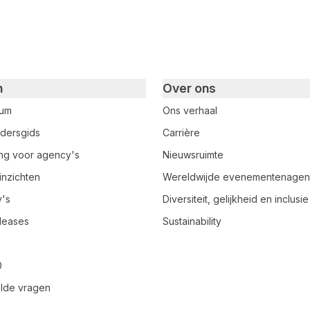
n
Over ons
rum
Ons verhaal
dersgids
Carrière
ring voor agency's
Nieuwsruimte
inzichten
Wereldwijde evenementenage
y's
Diversiteit, gelijkheid en inclusie
leases
Sustainability
0
lde vragen