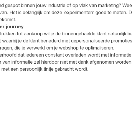
nd gespot binnen jouw industrie of op vlak van marketing? Wee
rvan. Het is belangrijk om deze ‘experimenten’ goed te meten. D
oekomst.
er journey
trekken tot aankoop wil je de binnengehaalde klant natuurlijk
uit waarbij je de klant benaderd met gepersonaliseerde promotie
ragen, die je verwerkt om je webshop te optimaliseren.
erhoofd dat iedereen constant overladen wordt met informatie
 van informatie zal hierdoor niet met dank afgenomen worden w
n met een persoonlijk tintje gebracht wordt.
cebook
 LinkedIn