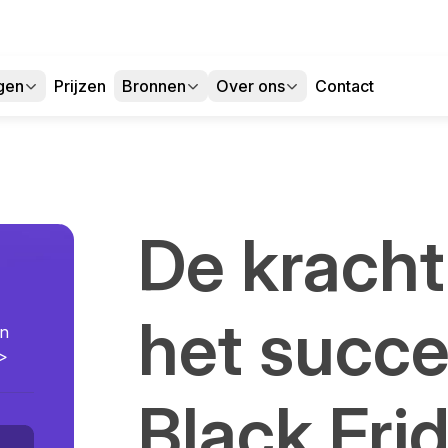
gen
Prijzen
Bronnen
Over ons
Contact
De kracht
het succe
en
p>
Black Frid