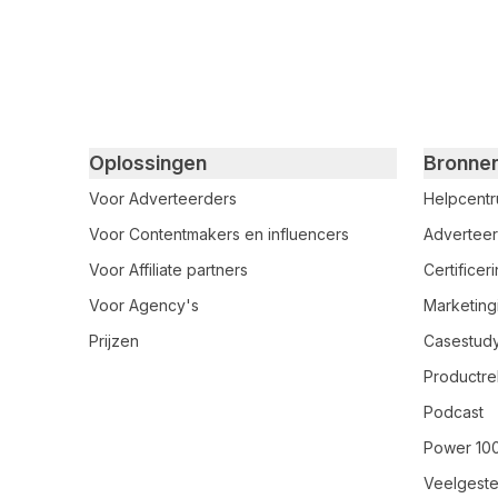
Primary footer navigation
Oplossingen
Bronne
Voor Adverteerders
Helpcent
Voor Contentmakers en influencers
Adverteer
Voor Affiliate partners
Certifice
Voor Agency's
Marketing
Prijzen
Casestud
Productre
Podcast
Power 10
Veelgeste