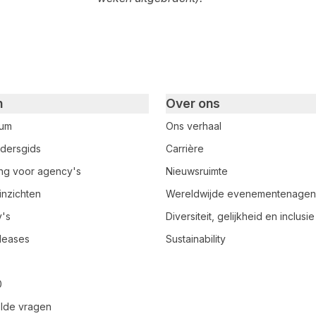
n
Over ons
rum
Ons verhaal
dersgids
Carrière
ring voor agency's
Nieuwsruimte
inzichten
Wereldwijde evenementenage
y's
Diversiteit, gelijkheid en inclusie
leases
Sustainability
0
lde vragen