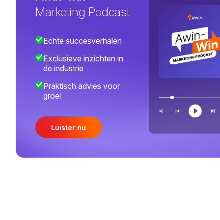
Marketing Podcast
Echte succesverhalen
Exclusieve inzichten in
de industrie
Praktisch advies voor
groei
Luister nu