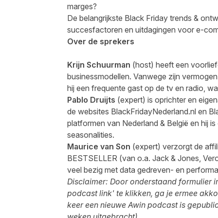
marges?
De belangrijkste Black Friday trends & ontw
succesfactoren en uitdagingen voor e-co
Over de sprekers
Krijn Schuurman
(host) heeft een voorlie
businessmodellen. Vanwege zijn vermogen o
hij een frequente gast op de tv en radio,
Pablo Druijts
(expert) is oprichter en eig
de websites BlackFridayNederland.nl en Bl
platformen van Nederland & België en hij i
seasonalities.
Maurice van Son
(expert) verzorgt de affi
BESTSELLER (van o.a. Jack & Jones, Vero 
veel bezig met data gedreven- en perform
Disclaimer: Door onderst
aand formulier i
podcast link' te klikken, ga je ermee akk
keer een nieuwe Awin podcast is gepubli
weken uitgebracht).