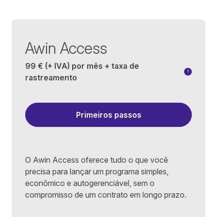
Awin Access
99 €
(+ IVA) por mês + taxa de
?
rastreamento
Você decide
Por exemplo
Se você te
Primeiros passos
O Awin Access oferece tudo o que você
precisa para lançar um programa simples,
econômico e autogerenciável, sem o
compromisso de um contrato em longo prazo.