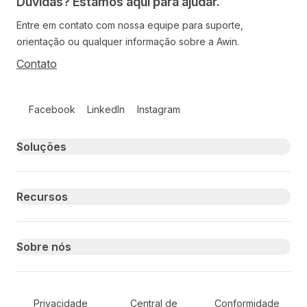
Dúvidas? Estamos aqui para ajudar.
Entre em contato com nossa equipe para suporte,
orientação ou qualquer informação sobre a Awin.
Contato
Follow us on social media
Facebook
LinkedIn
Instagram
Primary footer navigation
Soluções
Recursos
Sobre nós
Secondary Footer Navigation
Privacidade
Central de
Conformidade