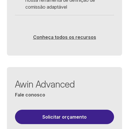
nossa ferramenta de definição de
ID do produ
comissão adaptável
Categoria 
Clientes no
Cupom de 
Cliques no 
Campanha
ID do subpa
Conheça todos os recursos
Awin Advanced
Fale conosco
Solicitar orçamento