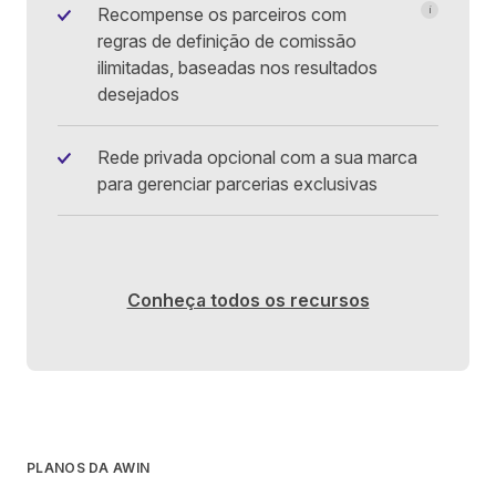
Recompense os parceiros com
i
Comissão p
regras de definição de comissão
ID do produ
ilimitadas, baseadas nos resultados
Categoria 
Clientes no
desejados
Cupom de 
Cliques no 
Campanha
Rede privada opcional com a sua marca
ID do subpa
para gerenciar parcerias exclusivas
Qualquer d
Conheça todos os recursos
PLANOS DA AWIN