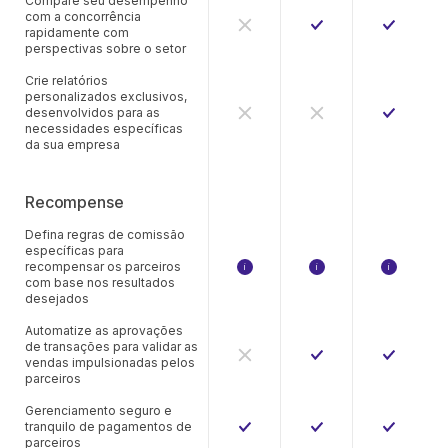
Compare seu desempenho
com a concorrência
rapidamente com
perspectivas sobre o setor
Crie relatórios
personalizados exclusivos,
desenvolvidos para as
necessidades específicas
da sua empresa
Recompense
Defina regras de comissão
específicas para
recompensar os parceiros
i
i
i
com base nos resultados
O Awin Access é limitado a 3 grupo
Comissão por:
Comissão p
desejados
ID do produto
ID do produto
ID do prod
Categoria do produto
Categoria do produto
Categoria 
Automatize as aprovações
Clientes novos ou existentes
Clientes novos ou exis
Clientes no
de transações para validar as
Cupom de desconto
Cupom de 
vendas impulsionadas pelos
Cliques no site
Cliques no 
parceiros
Campanha
Campanha
ID do subparceiro
ID do subpa
Gerenciamento seguro e
tranquilo de pagamentos de
Qualquer d
parceiros