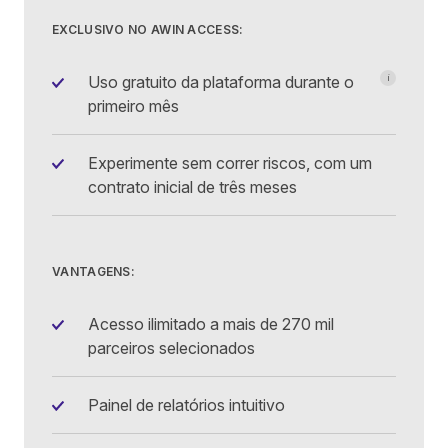
EXCLUSIVO NO AWIN ACCESS:
Uso gratuito da plataforma durante o
i
99 €
(+ IVA)
primeiro mês
Experimente sem correr riscos, com um
contrato inicial de três meses
VANTAGENS:
Acesso ilimitado a mais de 270 mil
parceiros selecionados
Painel de relatórios intuitivo