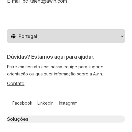
E-mail
pc-talent@awin.com
Mude o território
Dúvidas? Estamos aqui para ajudar.
Entre em contato com nossa equipe para suporte,
orientação ou qualquer informação sobre a Awin.
Contato
Follow us on social media
Facebook
LinkedIn
Instagram
Primary footer navigation
Soluções