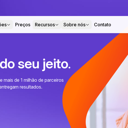
ões
Preços
Recursos
Sobre nós
Contato
do seu jeito
.
 mais de 1 milhão de parceiros
entregam resultados.