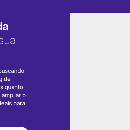
da
 sua
 buscando
g de
es quanto
 ampliar o
deais para