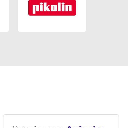
il Portugal
Pikolin PT