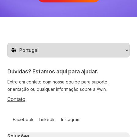
Mude o território
Dúvidas? Estamos aqui para ajudar.
Entre em contato com nossa equipe para suporte,
orientação ou qualquer informação sobre a Awin.
Contato
Follow us on social media
Facebook
LinkedIn
Instagram
Primary footer navigation
Soluções