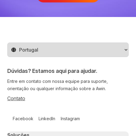
Mude o território
Dúvidas? Estamos aqui para ajudar.
Entre em contato com nossa equipe para suporte,
orientação ou qualquer informação sobre a Awin.
Contato
Follow us on social media
Facebook
LinkedIn
Instagram
Primary footer navigation
Soluções