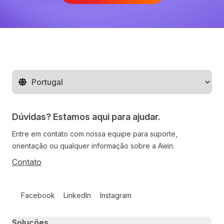
Mude o território
Dúvidas? Estamos aqui para ajudar.
Entre em contato com nossa equipe para suporte,
orientação ou qualquer informação sobre a Awin.
Contato
Follow us on social media
Facebook
LinkedIn
Instagram
Primary footer navigation
Soluções