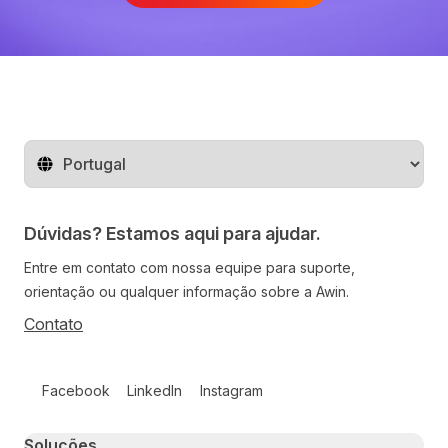
Mude o território
Dúvidas? Estamos aqui para ajudar.
Entre em contato com nossa equipe para suporte,
orientação ou qualquer informação sobre a Awin.
Contato
Follow us on social media
Facebook
LinkedIn
Instagram
Primary footer navigation
Soluções