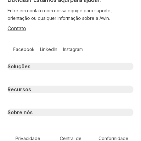
Entre em contato com nossa equipe para suporte,
orientação ou qualquer informação sobre a Awin.
Contato
Follow us on social media
Facebook
LinkedIn
Instagram
Primary footer navigation
Soluções
Recursos
Sobre nós
Secondary Footer Navigation
Privacidade
Central de
Conformidade