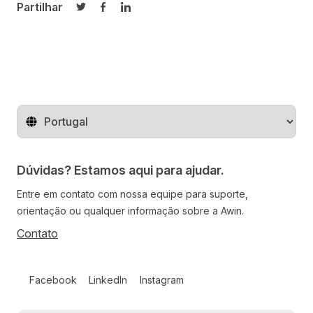
Partilhar
Partilhar no Twitter
Partilhar no Facebook
Partilhar no LinkedIn
Mude o território
Dúvidas? Estamos aqui para ajudar.
Entre em contato com nossa equipe para suporte,
orientação ou qualquer informação sobre a Awin.
Contato
Follow us on social media
Facebook
LinkedIn
Instagram