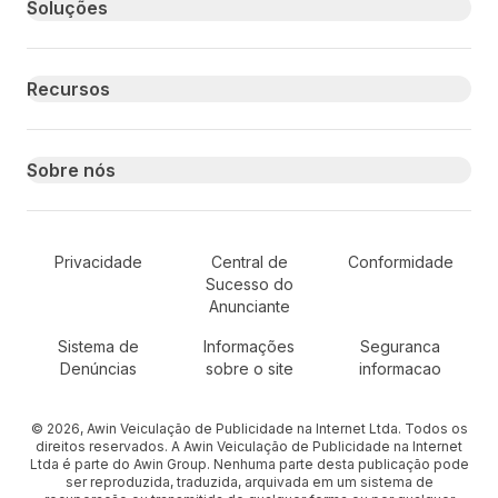
Primary footer navigation
Soluções
Recursos
Sobre nós
Secondary Footer Navigation
Privacidade
Central de
Conformidade
Sucesso do
Anunciante
Sistema de
Informações
Seguranca
Denúncias
sobre o site
informacao
© 2026, Awin Veiculação de Publicidade na Internet Ltda. Todos os
direitos reservados. A Awin Veiculação de Publicidade na Internet
Ltda é parte do Awin Group. Nenhuma parte desta publicação pode
ser reproduzida, traduzida, arquivada em um sistema de