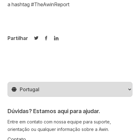
a hashtag #TheAwinReport
Partilhar
Partilhar no Twitter
Partilhar no Facebook
Partilhar no LinkedIn
Mude o território
Dúvidas? Estamos aqui para ajudar.
Entre em contato com nossa equipe para suporte,
orientação ou qualquer informação sobre a Awin.
Contato