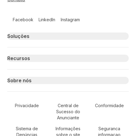
Follow us on social media
Facebook
LinkedIn
Instagram
Primary footer navigation
Soluções
Recursos
Sobre nós
Secondary Footer Navigation
Privacidade
Central de
Conformidade
Sucesso do
Anunciante
Sistema de
Informações
Seguranca
Denúncias
sobre o site
informacao