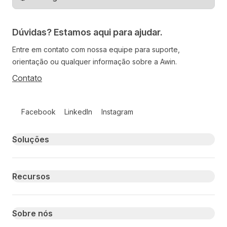
Mude o território
Dúvidas? Estamos aqui para ajudar.
Entre em contato com nossa equipe para suporte,
orientação ou qualquer informação sobre a Awin.
Contato
Follow us on social media
Facebook
LinkedIn
Instagram
Primary footer navigation
Soluções
Recursos
Sobre nós