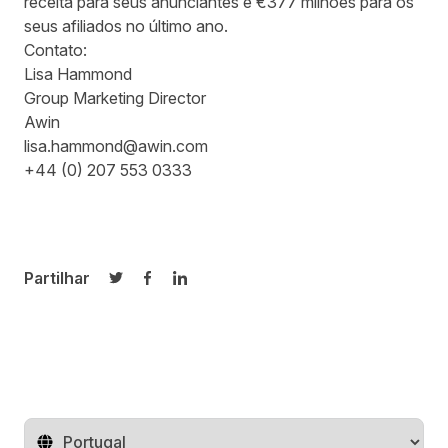
receita para seus anunciantes e €377 milhões para os
seus afiliados no último ano.
Contato:
Lisa Hammond
Group Marketing Director
Awin
lisa.hammond@awin.com
+44 (0) 207 553 0333
Partilhar
Partilhar no Twitter
Partilhar no Facebook
Partilhar no LinkedIn