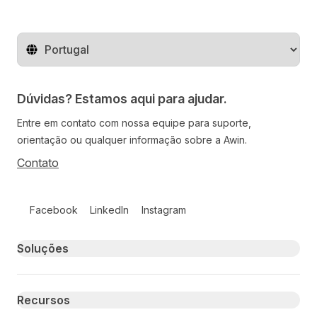
Mude o território
Dúvidas? Estamos aqui para ajudar.
Entre em contato com nossa equipe para suporte,
orientação ou qualquer informação sobre a Awin.
Contato
Follow us on social media
Facebook
LinkedIn
Instagram
Primary footer navigation
Soluções
Recursos