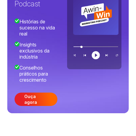
Podcast
Histórias de
sucesso na vida
real
Insights
exclusivos da
indústria
Conselhos
práticos para
crescimento
Ouça
agora