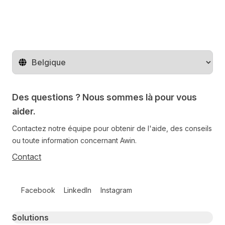
Changer de pays
Des questions ? Nous sommes là pour vous
aider.
Contactez notre équipe pour obtenir de l'aide, des conseils
ou toute information concernant Awin.
Contact
Follow us on social media
Facebook
LinkedIn
Instagram
Primary footer navigation
Solutions