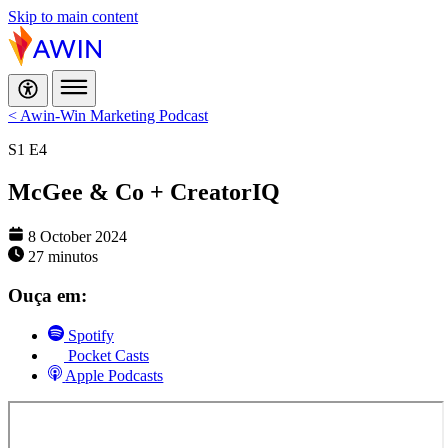
Skip to main content
< Awin-Win Marketing Podcast
S1
E4
McGee & Co + CreatorIQ
8 October 2024
27 minutos
Ouça em:
Spotify
Pocket Casts
Apple Podcasts