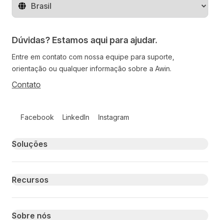
Mude o território
Dúvidas? Estamos aqui para ajudar.
Entre em contato com nossa equipe para suporte,
orientação ou qualquer informação sobre a Awin.
Contato
Follow us on social media
Facebook
LinkedIn
Instagram
Primary footer navigation
Soluções
Recursos
Sobre nós