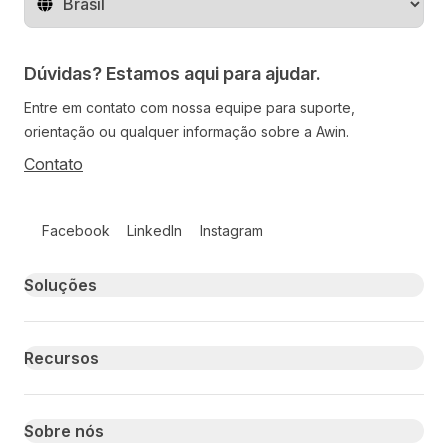
Mude o território
Dúvidas? Estamos aqui para ajudar.
Entre em contato com nossa equipe para suporte,
orientação ou qualquer informação sobre a Awin.
Contato
Follow us on social media
Facebook
LinkedIn
Instagram
Primary footer navigation
Soluções
Recursos
Sobre nós