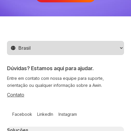
Mude o território
Dúvidas? Estamos aqui para ajudar.
Entre em contato com nossa equipe para suporte,
orientação ou qualquer informação sobre a Awin.
Contato
Follow us on social media
Facebook
LinkedIn
Instagram
Primary footer navigation
Soluções