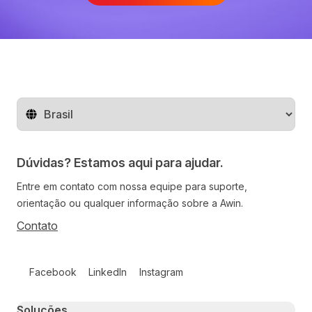
Mude o território
Dúvidas? Estamos aqui para ajudar.
Entre em contato com nossa equipe para suporte,
orientação ou qualquer informação sobre a Awin.
Contato
Follow us on social media
Facebook
LinkedIn
Instagram
Primary footer navigation
Soluções