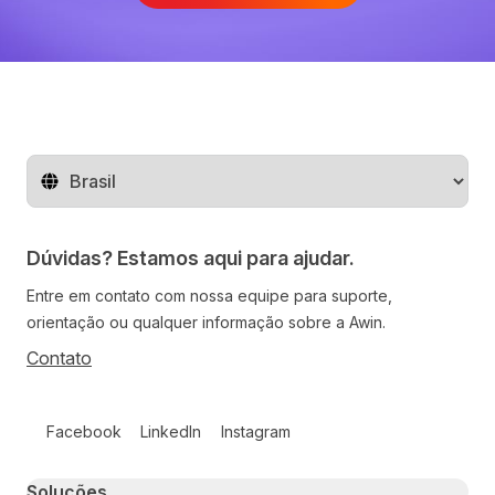
Mude o território
Dúvidas? Estamos aqui para ajudar.
Entre em contato com nossa equipe para suporte,
orientação ou qualquer informação sobre a Awin.
Contato
Follow us on social media
Facebook
LinkedIn
Instagram
Primary footer navigation
Soluções