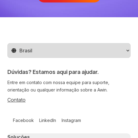
Mude o território
Dúvidas? Estamos aqui para ajudar.
Entre em contato com nossa equipe para suporte,
orientação ou qualquer informação sobre a Awin.
Contato
Follow us on social media
Facebook
LinkedIn
Instagram
Primary footer navigation
Soluções