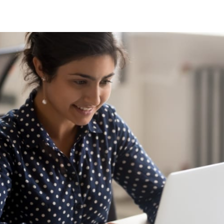
ar no Twitter
rtilhar no Facebook
ompartilhar no LinkedIn