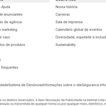
e Ajuda
Nossa história
 de anunciantes
Carreiras
ção de agência
Sala de imprensa
e marketing
Calendário global de eventos
e caso
Diversidade, equidade e inclus
tos de produtos
Sustainability
0
 frequentes
idade
Sistema de Denúncias
Informações sobre o site
Seguranca inf
os os direitos reservados. A Awin Veiculação de Publicidade na Internet Ltd
eração ou transmitida de qualquer forma ou por qualquer meio, eletrônico,