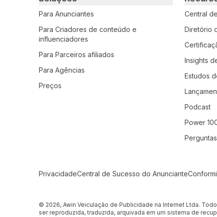
Para Anunciantes
Central d
Para Criadores de conteúdo e
Diretório
influenciadores
Certifica
Para Parceiros afiliados
Insights d
Para Agências
Estudos d
Preços
Lançamen
Podcast
Power 10
Perguntas
Secondary Footer Navigation
Privacidade
Central de Sucesso do Anunciante
Conform
© 2026, Awin Veiculação de Publicidade na Internet Ltda. Tod
ser reproduzida, traduzida, arquivada em um sistema de recup