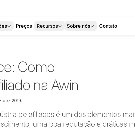
ões
Preços
Recursos
Sobre nós
Contato
ce: Como
filiado na Awin
º dez 2019.
stria de afiliados é um dos elementos mai
escimento, uma boa reputação e práticas ma