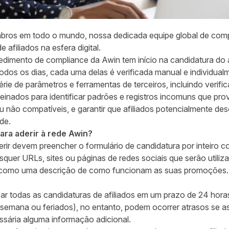
bros em todo o mundo, nossa dedicada equipe global de com
afiliados na esfera digital.
dimento de compliance da Awin tem início na candidatura do 
odos os dias, cada uma delas é verificada manual e individua
rie de parâmetros e ferramentas de terceiros, incluindo verifi
reinados para identificar padrões e registros incomuns que p
 ou não compatíveis, e garantir que afiliados potencialmente d
de.
ara aderir à rede Awin?
erir devem preencher o formulário de candidatura por inteiro 
squer URLs, sites ou páginas de redes sociais que serão utili
 como uma descrição de como funcionam as suas promoções.
ar todas as candidaturas de afiliados em um prazo de 24 hor
 semana ou feriados), no entanto, podem ocorrer atrasos se a
ssária alguma informação adicional.