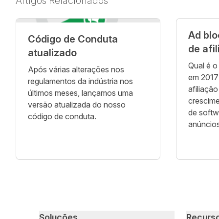
Artigos Relacionados
Ad blo
Código de Conduta
de afi
atualizado
Qual é o
Após várias alterações nos
em 2017
regulamentos da indústria nos
afiliaçã
últimos meses, lançamos uma
crescim
versão atualizada do nosso
de softw
código de conduta.
anúncio
Primary footer navigation
Soluções
Recurs