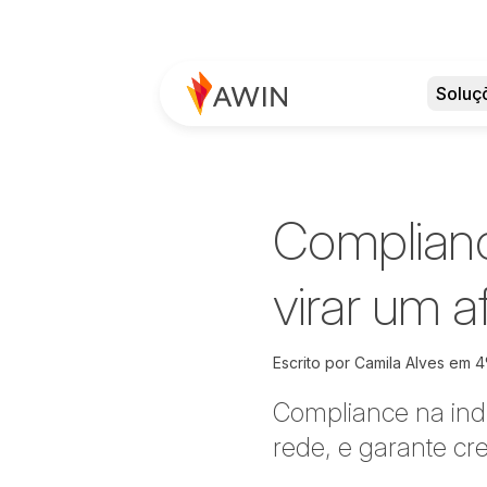
Soluç
Complian
virar um a
Escrito por
Camila Alves em
4
Compliance na indú
rede, e garante cr