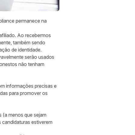
pliance permanece na
afiliado. Ao recebermos
lmente, também sendo
cação de identidade.
rovavelmente serão usados
esonestos não tenham
com informações precisas e
zadas para promover os
as (a menos que sejam
s candidaturas estiverem