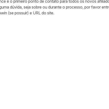
ce é o primeiro ponto de contato para todos os novos afiliad
alguma dúvida, seja sobre ou durante o processo, por favor en
win (se possuir) e URL do site.
ar no Twitter
rtilhar no Facebook
ompartilhar no LinkedIn