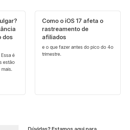
vulgar?
Como o iOS 17 afeta o
tância
rastreamento de
o dos
afiliados
e o que fazer antes do pico do 4o
trimestre.
 Essa é
s estão
 mais.
Dúvidas? Estamos aqui para