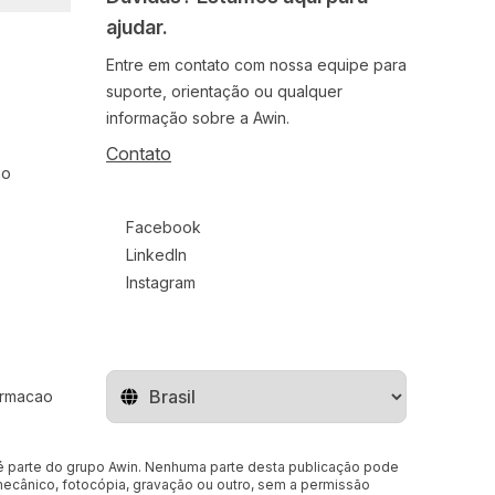
ajudar.
Entre em contato com nossa equipe para
suporte, orientação ou qualquer
informação sobre a Awin.
Contato
ão
Follow us on social media
Facebook
LinkedIn
Instagram
ormacao
Mude o território
a é parte do grupo Awin. Nenhuma parte desta publicação pode
 mecânico, fotocópia, gravação ou outro, sem a permissão