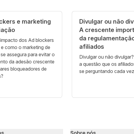
ckers e marketing
Divulgar ou não di
liação
A crescente impor
da regulamentaçã
 impacto dos Ad blockers
afiliados
 e como o marketing de
o se assegura para evitar o
Divulgar ou não divulgar?
ento da adesão crescente
a questão que os afiliado
ares bloqueadores de
se perguntando cada vez
s?
os
Sobre nós