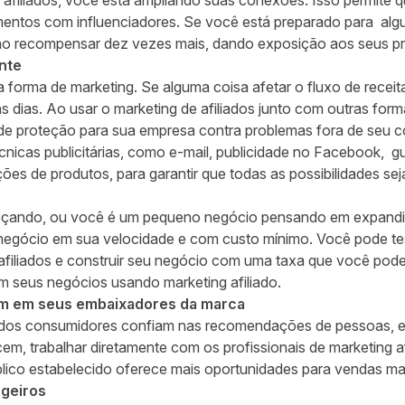
filiados, você está ampliando suas conexões. Isso permite q
mentos com influenciadores. Se você está preparado para alg
 vão recompensar dez vezes mais, dando exposição aos seus p
nte
forma de marketing. Se alguma coisa afetar o fluxo de recei
s dias. Ao usar o marketing de afiliados junto com outras form
de proteção para sua empresa contra problemas fora de seu con
cas publicitárias, como e-mail, publicidade no Facebook, gu
ões de produtos, para garantir que todas as possibilidades se
ando, ou você é um pequeno negócio pensando em expandir, 
 negócio em sua velocidade e com custo mínimo. Você pode te
filiados e construir seu negócio com uma taxa que você pode
seus negócios usando marketing afiliado.
m em seus embaixadores da marca
dos consumidores confiam nas recomendações de pessoas, 
em, trabalhar diretamente com os profissionais de marketing 
lico estabelecido oferece mais oportunidades para vendas mais
geiros