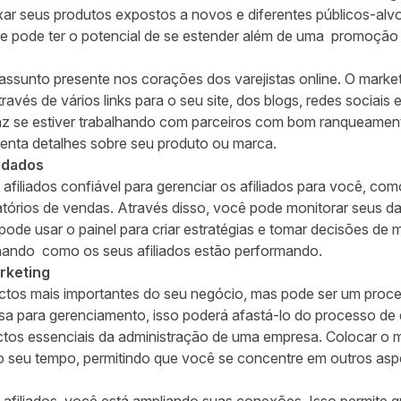
ar seus produtos expostos a novos e diferentes públicos-alv
 pode ter o potencial de se estender além de uma promoção 
sunto presente nos corações dos varejistas online. O marketi
avés de vários links para o seu site, dos blogs, redes sociais e
caz se estiver trabalhando com parceiros com bom ranqueament
enta detalhes sobre seu produto ou marca.
e dados
afiliados confiável para gerenciar os afiliados para você, com
latórios de vendas. Através disso, você pode monitorar seus d
pode usar o painel para criar estratégias e tomar decisões de 
ando como os seus afiliados estão performando.
rketing
ctos mais importantes do seu negócio, mas pode ser um pro
sa para gerenciamento, isso poderá afastá-lo do processo de
ctos essenciais da administração de uma empresa. Colocar o 
do seu tempo, permitindo que você se concentre em outros as