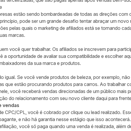
as terceirizadas, que são pagas apenas após vendas bem-suc
e
esas estão sendo bombardeadas de todas as direções com di
a princípio, pode ser um grande desafio tentar abraçar um novo
zões pelas quais o marketing de afiliados está se tornando ca
uas marcas.
m você quer trabalhar. Os afiliados se inscrevem para partic
cê a oportunidade de avaliar sua compatibilidade e escolher aq
mbaixadores da sua marca e produtos.
o igual. Se você vende produtos de beleza, por exemplo, não
s que estão procurando produtos para carros. Ao trabalhar c
s nele, você receberá vendas direcionadas de um público mais 
enção do relacionamento com seu novo cliente daqui para frente
e vendas
ade CPC/CPL, você é cobrado por clique ou lead realizado. Ess
pagante, e não há garantia nesse estágio que isso acontecerá
filiação, você só paga quando uma venda é realizada, além de 