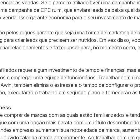
luenciar as vendas. Se o parceiro afiliado tiver uma campanha i
a campanha de CPC ruim, que enviará leads de baixa qualidad
venda. Isso garante economia para o seu investimento de ma
o pelos cliques garante que seja uma forma de marketing de b
para criar leads que precisem ser nutridos. Em vez disso, você 
riar relacionamentos e fazer upsell para, no momento certo, e
iliados requer algum investimento de tempo e finanças, mas
ios e empregar uma equipe de funcionários. Trabalhar com um
 Awin, também elimina o estresse e o tempo de configurar o pr
ão, executarão o trabalho em segundo plano e fornecerão as 
eness
 comprar de marcas com as quais estão familiarizados e ten
ue com uma opção mais barata com um rótulo desconhecido. O
randes empresas aumentem sua notoriedade de marca, aument
r ouvido falar da marca anteriormente. Ao trabalhar com um gru