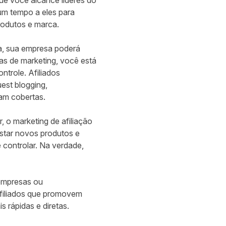
ue você alcance líderes do
um tempo a eles para
rodutos e marca.
ta, sua empresa poderá
as de marketing, você está
trole. Afiliados
est blogging,
jam cobertas.
o marketing de afiliação
star novos produtos e
 controlar. Na verdade,
empresas ou
afiliados que promovem
 rápidas e diretas.