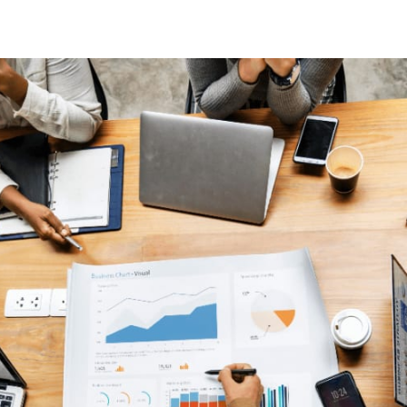
ar no Twitter
rtilhar no Facebook
ompartilhar no LinkedIn