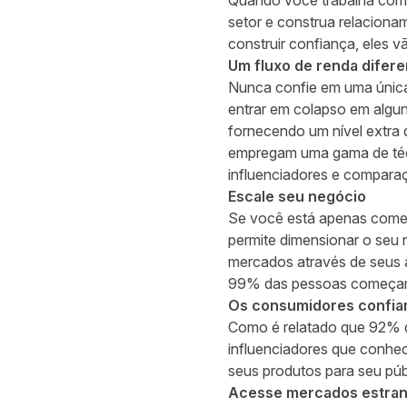
Quando você trabalha com a
setor e construa relaciona
construir confiança, eles
Um fluxo de renda difere
Nunca confie em uma única 
entrar em colapso em algun
fornecendo um nível extra 
empregam uma gama de técni
influenciadores e comparaç
Escale seu negócio
Se você está apenas começ
permite dimensionar o seu
mercados através de seus a
99% das pessoas
começam 
Os consumidores confia
Como é relatado que 92% 
influenciadores que conhec
seus produtos para seu púb
Acesse mercados estran