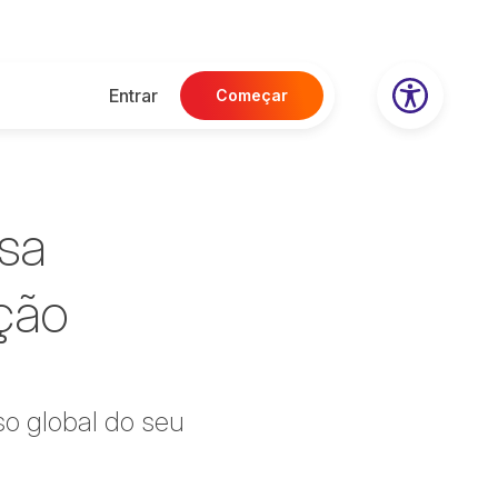
Entrar
Começar
esa
ação
so global do seu