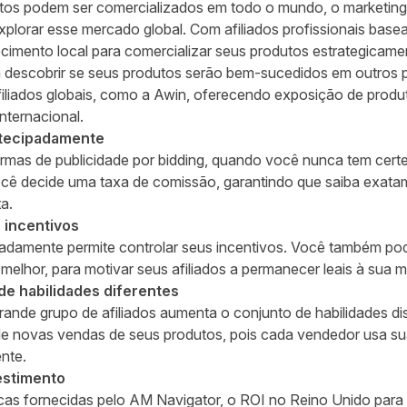
tos podem ser comercializados em todo o mundo, o marketing 
xplorar esse mercado global. Com afiliados profissionais base
cimento local para comercializar seus produtos estrategica
a descobrir se seus produtos serão bem-sucedidos em outros p
filiados globais, como a Awin, oferecendo exposição de produ
nternacional.
ntecipadamente
rmas de publicidade por bidding, quando você nunca tem cert
você decide uma taxa de comissão, garantindo que saiba exat
ta.
 incentivos
padamente permite controlar seus incentivos. Você também p
melhor, para motivar seus afiliados a permanecer leais à sua 
e habilidades diferentes
ande grupo de afiliados aumenta o conjunto de habilidades dis
e novas vendas de seus produtos, pois cada vendedor usa sua
ente.
estimento
cas fornecidas pelo
AM Navigator
, o ROI no Reino Unido para 