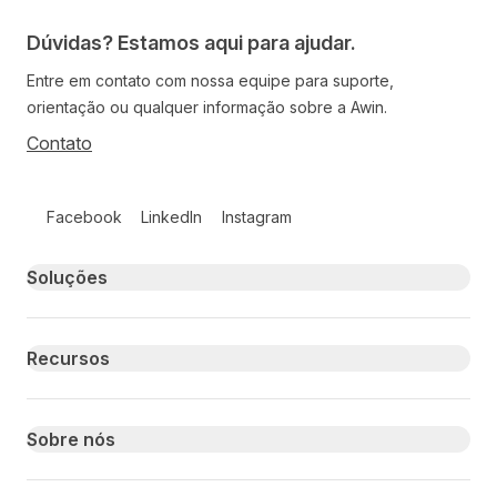
Dúvidas? Estamos aqui para ajudar.
Entre em contato com nossa equipe para suporte,
orientação ou qualquer informação sobre a Awin.
Contato
Follow us on social media
Facebook
LinkedIn
Instagram
Primary footer navigation
Soluções
Recursos
Sobre nós