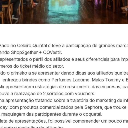
izado no Celeiro Quintal e teve a participação de grandes marc
endo Shop2gether + OQVestir.
apresentados o perfil dos afiliados e seus diferenciais para im
eros do ticket médio do setor.
do o primeiro a se apresentar dando dicas aos afiliados que 
to, entregou brindes como Perfumes Lacome, Malas Tommy e B
ir apresentaram estratégias de crescimento das empresas, ca
houve a realização de 2 sorteios com vouchers.
a apresentação tratando sobre a trajetória do marketing de i
cay, com produtos comercializados pela Sephora, que trouxe 
 maquiagem das participantes durante o coquetel.
ta de apresentações, foi possível compreender um pouco mai
l com o marketing de afiliação.