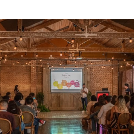
ar no Twitter
rtilhar no Facebook
ompartilhar no LinkedIn