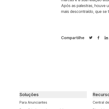
Após as palestras, houve u
mais descontraído, que se t
Compartilhe
Compartilh
Compa
C
Primary footer navigation
Soluções
Recurs
Para Anunciantes
Central d