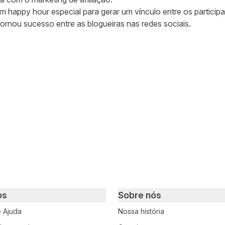
m happy hour especial para gerar um vínculo entre os partic
ornou sucesso entre as blogueiras nas redes sociais.
ar no Twitter
rtilhar no Facebook
ompartilhar no LinkedIn
os
Sobre nós
e Ajuda
Nossa história