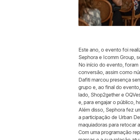
Este ano, o evento foi real
Sephora e Icomm Group, s
No início do evento, foram 
conversão, assim como núm
Dafiti marcou presença sen
grupo e, ao final do even
lado, Shop2gether e OQVest
e, para engajar o público, 
Além disso, Sephora fez um
a participação de Urban De
maquiadoras para retocar a
Com uma programação reple
marcas e a sua relação atua