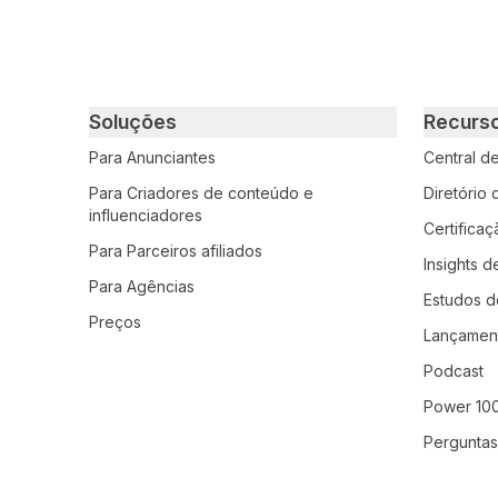
Primary footer navigation
Soluções
Recurs
Para Anunciantes
Central d
Para Criadores de conteúdo e
Diretório
influenciadores
Certifica
Para Parceiros afiliados
Insights d
Para Agências
Estudos d
Preços
Lançamen
Podcast
Power 10
Perguntas