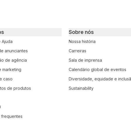
os
Sobre nós
e Ajuda
Nossa história
 de anunciantes
Carreiras
ção de agência
Sala de imprensa
e marketing
Calendário global de eventos
e caso
Diversidade, equidade e inclus
tos de produtos
Sustainability
0
 frequentes