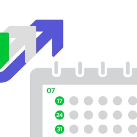
ar no Twitter
rtilhar no Facebook
ompartilhar no LinkedIn