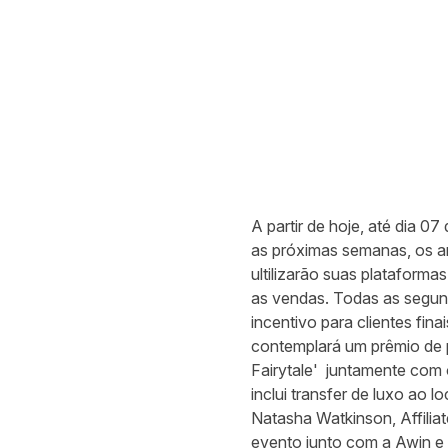
A partir de hoje, até dia 0
as próximas semanas, os an
ultilizarão suas plataform
as vendas. Todas as segun
incentivo para clientes fi
contemplará um prêmio de p
Fairytale'
juntamente com o
inclui transfer de luxo ao 
Natasha Watkinson, Affilia
evento junto com a Awin e f