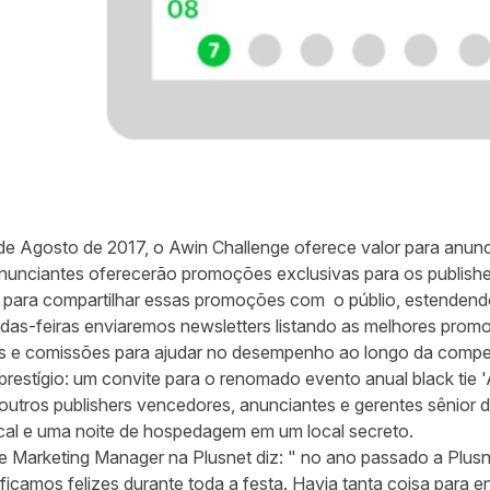
7 de Agosto de 2017, o Awin Challenge oferece valor para anunc
unciantes oferecerão promoções exclusivas para os publisher
as para compartilhar essas promoções com o públio, estendend
das-feiras enviaremos newsletters listando as melhores prom
nais e comissões para ajudar no desempenho ao longo da compe
restígio: um convite para o renomado evento anual black tie
'
utros publishers vencedores, anunciantes e gerentes sênior 
local e uma noite de hospedagem em um local secreto.
te Marketing Manager na Plusnet diz: " no ano passado a Plu
icamos felizes durante toda a festa. Havia tanta coisa para en