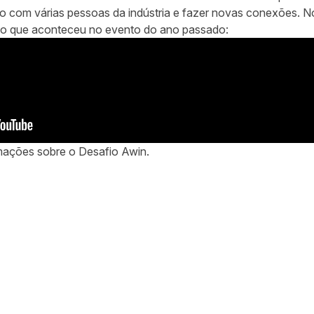
o com várias pessoas da indústria e fazer novas conexões. N
o que aconteceu no evento do ano passado:
mações sobre o Desafio Awin.
ar no Twitter
rtilhar no Facebook
ompartilhar no LinkedIn