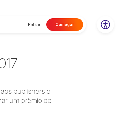
Entrar
Começar
017
 aos publishers e
har um prêmio de