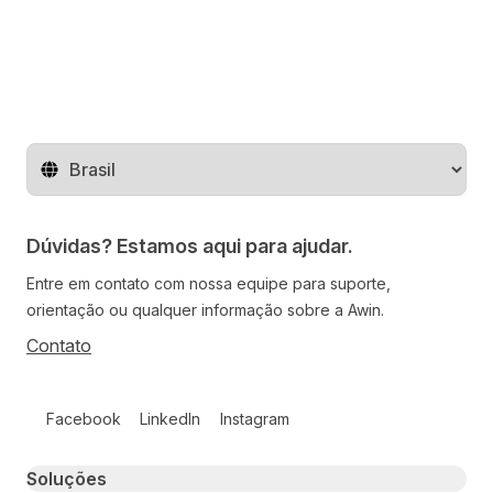
Mude o território
Dúvidas? Estamos aqui para ajudar.
Entre em contato com nossa equipe para suporte,
orientação ou qualquer informação sobre a Awin.
Contato
Follow us on social media
Facebook
LinkedIn
Instagram
Primary footer navigation
Soluções