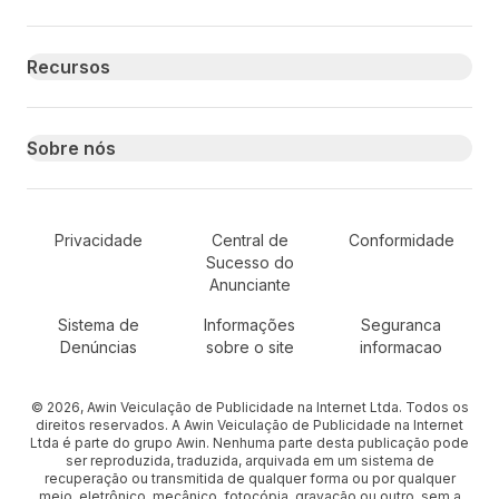
Recursos
Sobre nós
Secondary Footer Navigation
Privacidade
Central de
Conformidade
Sucesso do
Anunciante
Sistema de
Informações
Seguranca
Denúncias
sobre o site
informacao
© 2026, Awin Veiculação de Publicidade na Internet Ltda. Todos os
direitos reservados. A Awin Veiculação de Publicidade na Internet
Ltda é parte do grupo Awin. Nenhuma parte desta publicação pode
ser reproduzida, traduzida, arquivada em um sistema de
recuperação ou transmitida de qualquer forma ou por qualquer
meio, eletrônico, mecânico, fotocópia, gravação ou outro, sem a