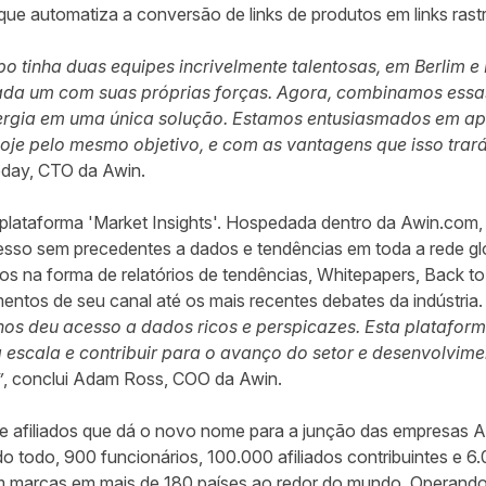
que automatiza a conversão de links de produtos em links ras
po tinha duas equipes incrivelmente talentosas, em Berlim 
ada um com suas próprias forças. Agora, combinamos essas
rgia em uma única solução. Estamos entusiasmados em ap
hoje pelo mesmo objetivo, e com as vantagens que isso tra
eday, CTO da Awin.
 plataforma 'Market Insights'. Hospedada dentro da Awin.com, 
esso sem precedentes a dados e tendências em toda a rede gl
os na forma de relatórios de tendências, Whitepapers, Back to
tos de seu canal até os mais recentes debates da indústria.
nos deu acesso a dados ricos e perspicazes. Esta platafor
a escala e contribuir para o avanço do setor e desenvolvim
”
, conclui Adam Ross, COO da Awin.
e afiliados que dá o novo nome para a junção das empresas A
o todo, 900 funcionários, 100.000 afiliados contribuintes e 6
marcas em mais de 180 países ao redor do mundo. Operando n