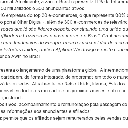
ional. Atualmente, a zanox Brasil representa 11% do faturam
0 mil afiliados e 350 anunciantes ativos.
 16 empresas do top 20 e-commerces, o que representa 80% 
 portal Olhar Digital -, além de 300 e-commerces de relevânci
redes que já são líderes globais, constituindo uma união q
filiados e trazendo esta nova marca ao Brasil. Continuar
o com tendências da Europa, onde a zanox é líder de merc
e Estados Unidos, onde a Affiliate Window já é muito conhe
 da Awin no Brasil.
esenta o lançamento de uma plataforma global. A internacion
s participem, de forma integrada, de programas em todo o mun
 várias moedas. Atualmente, no Reino Unido, Irlanda, Estados
sponível em todos os mercados nos próximos meses e oferece
r, incluindo:
sitivos:
acompanhamento e remuneração pela passagem de cl
ssas informações aos anunciantes e afiliados;
:
permite que os afiliados sejam remunerados pelas vendas qu