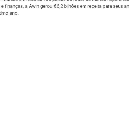
e finanças, a Awin gerou €6,2 bilhões em receita para seus 
ltimo ano.
ar no Twitter
rtilhar no Facebook
ompartilhar no LinkedIn