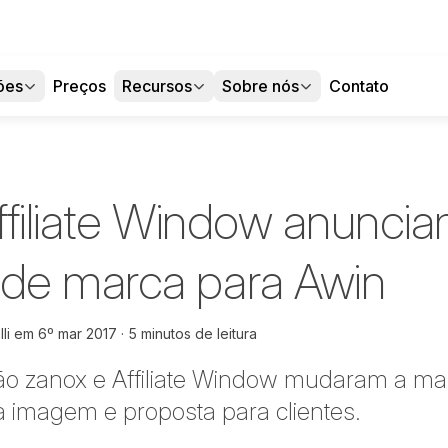
ões
Preços
Recursos
Sobre nós
Contato
ffiliate Window anunci
de marca para Awin
li
em
6º mar 2017
5 minutos de leitura
ção zanox e Affiliate Window mudaram a ma
ua imagem e proposta para clientes.