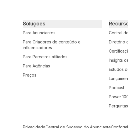
Primary footer navigation
Soluções
Recurs
Para Anunciantes
Central d
Para Criadores de conteúdo e
Diretório
influenciadores
Certifica
Para Parceiros afiliados
Insights d
Para Agências
Estudos d
Preços
Lançamen
Podcast
Power 10
Perguntas
Secondary Footer Navigation
Privacidade
Central de Sucesso do Anunciante
Conform