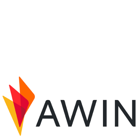
ar no Twitter
rtilhar no Facebook
ompartilhar no LinkedIn