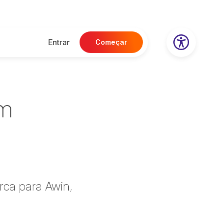
Entrar
Começar
am
rca para Awin,