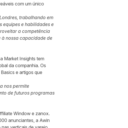
treáveis com um único
e Londres, trabalhando em
 equipes e habilidades e
roveitar a competência
rá à nossa capacidade de
a Market Insights tem
obal da companhia. Os
 Basics e artigos que
ma nos permite
ento de futuros programas
ffiliate Window e zanox.
.000 anunciantes, a Awin
as verticais de varejo,