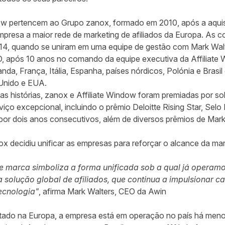
dow pertencem ao Grupo zanox, formado em 2010, após a aquis
mpresa a maior rede de marketing de afiliados da Europa. As
14, quando se uniram em uma equipe de gestão com Mark Wal
, após 10 anos no comando da equipe executiva da Affiliate
nda, França, Itália, Espanha, países nórdicos, Polónia e Bras
 Unido e EUA.
as histórias, zanox e Affiliate Window foram premiadas por s
rviço excepcional, incluindo o prêmio Deloitte Rising Star, Sel
l, por dois anos consecutivos, além de diversos prêmios de Ma
nox decidiu unificar as empresas para reforçar o alcance da m
e marca simboliza a forma unificada sob a qual já operamo
 solução global de afiliados, que continua a impulsionar 
ecnologia"
, afirma Mark Walters, CEO da Awin
ultado na Europa, a empresa está em operação no país há men