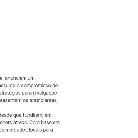
opa, anunciam um
assume o compromisso de
stratégias para divulgação
epresentam os anunciantes,
desde que fundiram, em
lishers ativos. Com base em
de mercados locais para