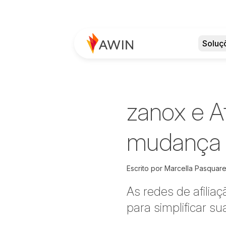
Soluç
zanox e A
mudança 
Escrito por
Marcella Pasquarel
As redes de afilia
para simplificar s