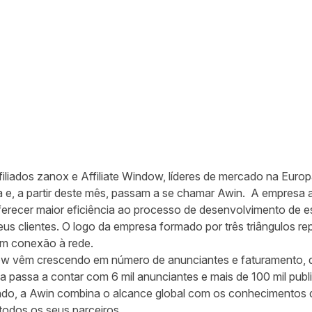
filiados zanox e Affiliate Window, líderes de mercado na Eur
 e, a partir deste mês, passam a se chamar
Awin
. A empresa 
ferecer maior eficiência ao processo de desenvolvimento de e
eus clientes. O logo da empresa formado por três triângulos r
em conexão à rede.
dow vêm crescendo em número de anunciantes e faturamento, 
a passa a contar com 6 mil anunciantes e mais de 100 mil pub
ndo, a Awin combina o alcance global com os conhecimentos 
todos os seus parceiros.