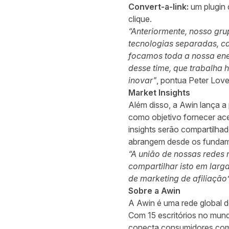
Convert-a-link:
um plugin 
clique.
“Anteriormente, nosso gru
tecnologias separadas, c
focamos toda a nossa ene
desse time, que trabalha 
inovar"
, pontua Peter Lov
Market Insights
Além disso, a Awin lança a
como objetivo fornecer ac
insights serão compartilhad
abrangem desde os fundamen
“A união de nossas redes 
compartilhar isto em larg
de marketing de afiliação
Sobre a Awin
A Awin é uma rede global d
Com 15 escritórios no mund
conecta consumidores com 