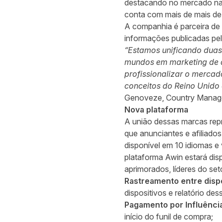
destacando no mercado nac
conta com mais de mais de 5
A companhia é parceira de
informações publicadas pelo
“Estamos unificando duas 
mundos em marketing de a
profissionalizar o mercad
conceitos do Reino Unido 
Genoveze, Country Manager
Nova plataforma
A união dessas marcas repr
que anunciantes e afiliado
disponível em 10 idiomas e
plataforma Awin estará di
aprimorados, líderes do seto
Rastreamento entre dispo
dispositivos e relatório de
Pagamento por Influência
início do funil de compra;