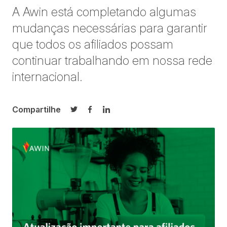
A Awin está completando algumas
mudanças necessárias para garantir
que todos os afiliados possam
continuar trabalhando em nossa rede
internacional.
Compartilhe
Compartilhar no Twitter
Compartilhar no Facebook
Compartilhar no LinkedIn