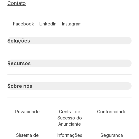
Contato
Follow us on social media
Facebook
LinkedIn
Instagram
Primary footer navigation
Soluções
Recursos
Sobre nós
Secondary Footer Navigation
Privacidade
Central de
Conformidade
Sucesso do
Anunciante
Sistema de
Informações
Seguranca