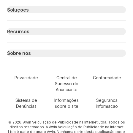
Primary footer navigation
Soluções
Recursos
Sobre nós
Secondary Footer Navigation
Privacidade
Central de
Conformidade
Sucesso do
Anunciante
Sistema de
Informações
Seguranca
Denúncias
sobre o site
informacao
© 2026, Awin Veiculação de Publicidade na Internet Ltda. Todos os
direitos reservados. A Awin Veiculação de Publicidade na Internet
Ltda é parte do grupo Awin. Nenhuma parte desta publicação pode